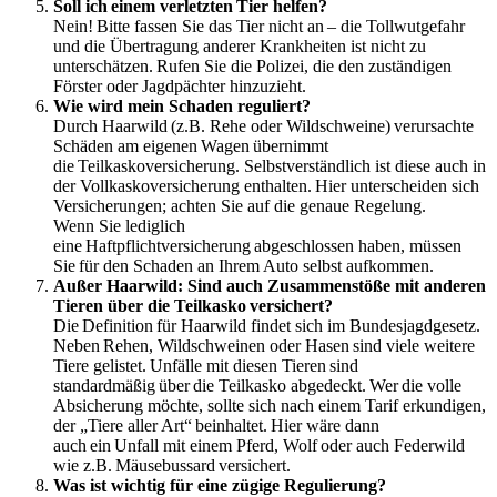
Soll ich einem verletzten Tier helfen?
Nein! Bitte fassen Sie das Tier nicht an – die Tollwutgefahr
und die Übertragung anderer Krankheiten ist nicht zu
unterschätzen. Rufen Sie die Polizei, die den zuständigen
Förster oder Jagdpächter hinzuzieht.
Wie wird mein Schaden reguliert?
Durch Haarwild (z.B. Rehe oder Wildschweine) verursachte
Schäden am eigenen Wagen übernimmt
die Teilkaskoversicherung. Selbstverständlich ist diese auch in
der Vollkaskoversicherung enthalten. Hier unterscheiden sich
Versicherungen; achten Sie auf die genaue Regelung.
Wenn Sie lediglich
eine Haftpflichtversicherung abgeschlossen haben, müssen
Sie für den Schaden an Ihrem Auto selbst aufkommen.
Außer Haarwild: Sind auch Zusammenstöße mit anderen
Tieren über die Teilkasko versichert?
Die Definition für Haarwild findet sich im Bundesjagdgesetz.
Neben Rehen, Wildschweinen oder Hasen sind viele weitere
Tiere gelistet. Unfälle mit diesen Tieren sind
standardmäßig über die Teilkasko abgedeckt. Wer die volle
Absicherung möchte, sollte sich nach einem Tarif erkundigen,
der „Tiere aller Art“ beinhaltet. Hier wäre dann
auch ein Unfall mit einem Pferd, Wolf oder auch Federwild
wie z.B. Mäusebussard versichert.
Was ist wichtig für eine zügige Regulierung?