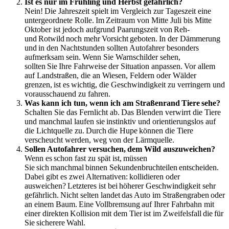
Ist es nur im Frühling und Herbst gefährlich?
Nein! Die Jahreszeit spielt im Vergleich zur Tageszeit eine
untergeordnete Rolle. Im Zeitraum von Mitte Juli bis Mitte
Oktober ist jedoch aufgrund Paarungszeit von Reh-
und Rotwild noch mehr Vorsicht geboten. In der Dämmerung
und in den Nachtstunden sollten Autofahrer besonders
aufmerksam sein. Wenn Sie Warnschilder sehen,
sollten Sie Ihre Fahrweise der Situation anpassen. Vor allem
auf Landstraßen, die an Wiesen, Feldern oder Wälder
grenzen, ist es wichtig, die Geschwindigkeit zu verringern und
vorausschauend zu fahren.
Was kann ich tun, wenn ich am Straßenrand Tiere sehe?
Schalten Sie das Fernlicht ab. Das Blenden verwirrt die Tiere
und manchmal laufen sie instinktiv und orientierungslos auf
die Lichtquelle zu. Durch die Hupe können die Tiere
verscheucht werden, weg von der Lärmquelle.
Sollen Autofahrer versuchen, dem Wild auszuweichen?
Wenn es schon fast zu spät ist, müssen
Sie sich manchmal binnen Sekundenbruchteilen entscheiden.
Dabei gibt es zwei Alternativen: kollidieren oder
ausweichen? Letzteres ist bei höherer Geschwindigkeit sehr
gefährlich. Nicht selten landet das Auto im Straßengraben oder
an einem Baum. Eine Vollbremsung auf Ihrer Fahrbahn mit
einer direkten Kollision mit dem Tier ist im Zweifelsfall die für
Sie sicherere Wahl.