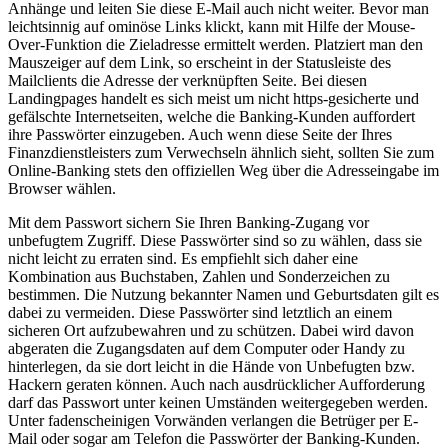
Anhänge und leiten Sie diese E-Mail auch nicht weiter. Bevor man
leichtsinnig auf ominöse Links klickt, kann mit Hilfe der Mouse-
Over-Funktion die Zieladresse ermittelt werden. Platziert man den
Mauszeiger auf dem Link, so erscheint in der Statusleiste des
Mailclients die Adresse der verknüpften Seite. Bei diesen
Landingpages handelt es sich meist um nicht https-gesicherte und
gefälschte Internetseiten, welche die Banking-Kunden auffordert
ihre Passwörter einzugeben. Auch wenn diese Seite der Ihres
Finanzdienstleisters zum Verwechseln ähnlich sieht, sollten Sie zum
Online-Banking stets den offiziellen Weg über die Adresseingabe im
Browser wählen.
Mit dem Passwort sichern Sie Ihren Banking-Zugang vor
unbefugtem Zugriff. Diese Passwörter sind so zu wählen, dass sie
nicht leicht zu erraten sind. Es empfiehlt sich daher eine
Kombination aus Buchstaben, Zahlen und Sonderzeichen zu
bestimmen. Die Nutzung bekannter Namen und Geburtsdaten gilt es
dabei zu vermeiden. Diese Passwörter sind letztlich an einem
sicheren Ort aufzubewahren und zu schützen. Dabei wird davon
abgeraten die Zugangsdaten auf dem Computer oder Handy zu
hinterlegen, da sie dort leicht in die Hände von Unbefugten bzw.
Hackern geraten können. Auch nach ausdrücklicher Aufforderung
darf das Passwort unter keinen Umständen weitergegeben werden.
Unter fadenscheinigen Vorwänden verlangen die Betrüger per E-
Mail oder sogar am Telefon die Passwörter der Banking-Kunden.