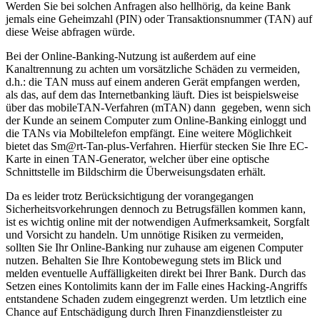
Werden Sie bei solchen Anfragen also hellhörig, da keine Bank
jemals eine Geheimzahl (PIN) oder Transaktionsnummer (TAN) auf
diese Weise abfragen würde.
Bei der Online-Banking-Nutzung ist außerdem auf eine
Kanaltrennung zu achten um vorsätzliche Schäden zu vermeiden,
d.h.: die TAN muss auf einem anderen Gerät empfangen werden,
als das, auf dem das Internetbanking läuft. Dies ist beispielsweise
über das mobileTAN-Verfahren (mTAN) dann gegeben, wenn sich
der Kunde an seinem Computer zum Online-Banking einloggt und
die TANs via Mobiltelefon empfängt. Eine weitere Möglichkeit
bietet das Sm@rt-Tan-plus-Verfahren. Hierfür stecken Sie Ihre EC-
Karte in einen TAN-Generator, welcher über eine optische
Schnittstelle im Bildschirm die Überweisungsdaten erhält.
Da es leider trotz Berücksichtigung der vorangegangen
Sicherheitsvorkehrungen dennoch zu Betrugsfällen kommen kann,
ist es wichtig online mit der notwendigen Aufmerksamkeit, Sorgfalt
und Vorsicht zu handeln. Um unnötige Risiken zu vermeiden,
sollten Sie Ihr Online-Banking nur zuhause am eigenen Computer
nutzen. Behalten Sie Ihre Kontobewegung stets im Blick und
melden eventuelle Auffälligkeiten direkt bei Ihrer Bank. Durch das
Setzen eines Kontolimits kann der im Falle eines Hacking-Angriffs
entstandene Schaden zudem eingegrenzt werden. Um letztlich eine
Chance auf Entschädigung durch Ihren Finanzdienstleister zu