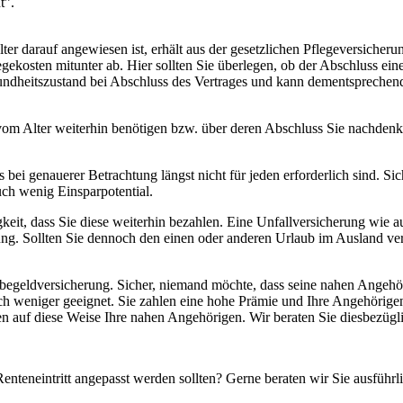
t”.
ter darauf angewiesen ist, erhält aus der gesetzlichen Pflegeversicherung
gekosten mitunter ab. Hier sollten Sie überlegen, ob der Abschluss eine
sundheitszustand bei Abschluss des Vertrages und kann dementsprechend
vom Alter weiterhin benötigen bzw. über deren Abschluss Sie nachdenk
s bei genauerer Betrachtung längst nicht für jeden erforderlich sind. S
ch wenig Einsparpotential.
gkeit, dass Sie diese weiterhin bezahlen. Eine Unfallversicherung wie
ng. Sollten Sie dennoch den einen oder anderen Urlaub im Ausland ve
begeldversicherung. Sicher, niemand möchte, dass seine nahen Angehör
ch weniger geeignet. Sie zahlen eine hohe Prämie und Ihre Angehörig
en auf diese Weise Ihre nahen Angehörigen. Wir beraten Sie diesbezügl
 Renteneintritt angepasst werden sollten? Gerne beraten wir Sie ausführ