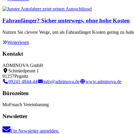
Fahranfänger? Sicher unterwegs, ohne hohe Kosten
Nutzen Sie clevere Wege, um als Fahranfänger Kosten gering zu halt
Weiterlesen
Kontakt
ADMINOVA GmbH
Schmiedpeunt 1
91257
Pegnitz
09241 4844-44
info@adminova.de
www.adminova.de
Bürozeiten
Mo
Fr
nach Vereinbarung
Newsletter
Für Newsletter anmelden.