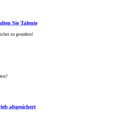
lten Sie Talente
cher zu gestalten!
ten?
ieb abgesichert