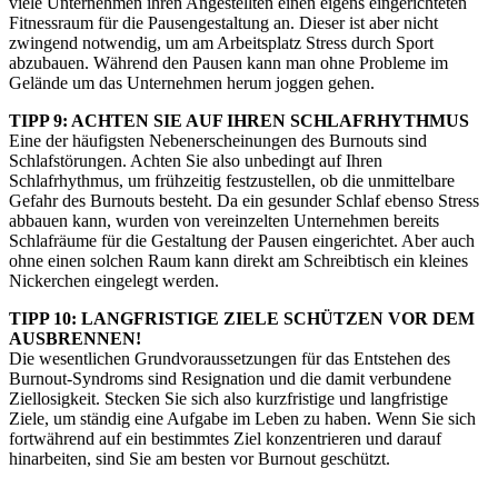
viele Unternehmen ihren Angestellten einen eigens eingerichteten
Fitnessraum für die Pausengestaltung an. Dieser ist aber nicht
zwingend notwendig, um am Arbeitsplatz Stress durch Sport
abzubauen. Während den Pausen kann man ohne Probleme im
Gelände um das Unternehmen herum joggen gehen.
TIPP 9: ACHTEN SIE AUF IHREN SCHLAFRHYTHMUS
Eine der häufigsten Nebenerscheinungen des Burnouts sind
Schlafstörungen. Achten Sie also unbedingt auf Ihren
Schlafrhythmus, um frühzeitig festzustellen, ob die unmittelbare
Gefahr des Burnouts besteht. Da ein gesunder Schlaf ebenso Stress
abbauen kann, wurden von vereinzelten Unternehmen bereits
Schlafräume für die Gestaltung der Pausen eingerichtet. Aber auch
ohne einen solchen Raum kann direkt am Schreibtisch ein kleines
Nickerchen eingelegt werden.
TIPP 10: LANGFRISTIGE ZIELE SCHÜTZEN VOR DEM
AUSBRENNEN!
Die wesentlichen Grundvoraussetzungen für das Entstehen des
Burnout-Syndroms sind Resignation und die damit verbundene
Ziellosigkeit. Stecken Sie sich also kurzfristige und langfristige
Ziele, um ständig eine Aufgabe im Leben zu haben. Wenn Sie sich
fortwährend auf ein bestimmtes Ziel konzentrieren und darauf
hinarbeiten, sind Sie am besten vor Burnout geschützt.