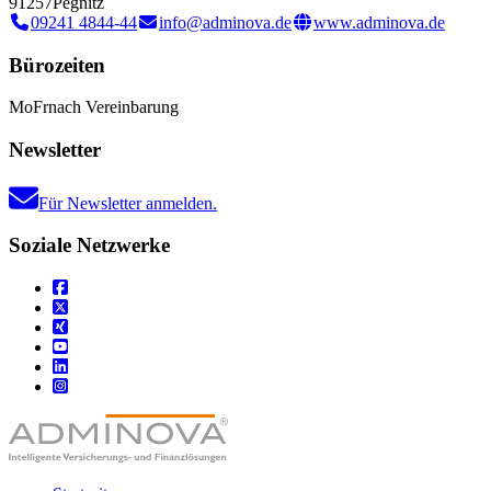
91257
Pegnitz
09241 4844-44
info@adminova.de
www.adminova.de
Bürozeiten
Mo
Fr
nach Vereinbarung
Newsletter
Für Newsletter anmelden.
Soziale Netzwerke