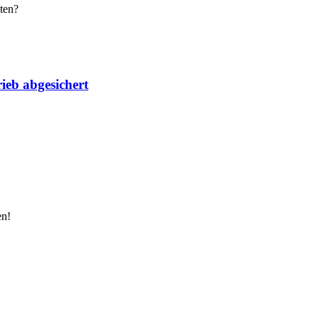
ten?
ieb abgesichert
en!