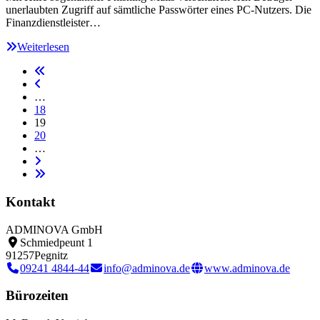
unerlaubten Zugriff auf sämtliche Passwörter eines PC-Nutzers. Die
Finanzdienstleister…
Weiterlesen
…
18
19
20
…
Kontakt
ADMINOVA GmbH
Schmiedpeunt 1
91257
Pegnitz
09241 4844-44
info@adminova.de
www.adminova.de
Bürozeiten