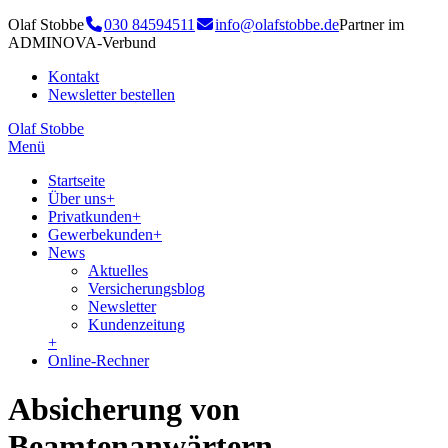
Olaf Stobbe
030 84594511
info@olafstobbe.de
Partner im
ADMINOVA-Verbund
Kontakt
Newsletter bestellen
Olaf Stobbe
Menü
Startseite
Über uns
+
Privatkunden
+
Gewerbekunden
+
News
Aktuelles
Versicherungsblog
Newsletter
Kundenzeitung
+
Online-Rechner
Absicherung von
Beamtenanwärtern