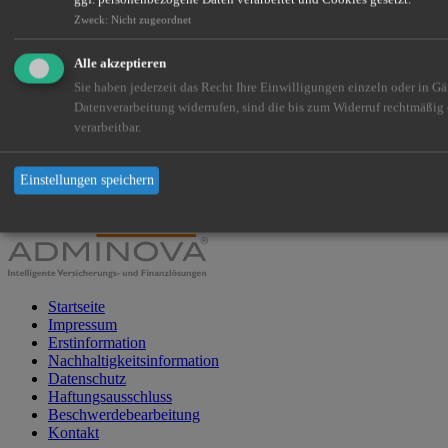
02223 9148481
kontakt@vdb-gmbh.de
www.vdb-gmbh.de
Zweck
:
Nicht zugeordnet
Bürozeiten
Alle akzeptieren
Mo
Fr
Termine nach Vereinbarung
Sie haben jederzeit das Recht Ihre Einwilligungen einzeln oder in G
Datenverarbeitung widerrufen, sind die bis zum Widerruf rechtmäßig
Newsletter
verarbeitbar.
Für Newsletter anmelden.
Einstellungen speichern
Soziale Netzwerke
Startseite
Impressum
Erstinformation
Nachhaltigkeitsinformation
Datenschutz
Haftungsausschluss
Beschwerdebearbeitung
Kontakt