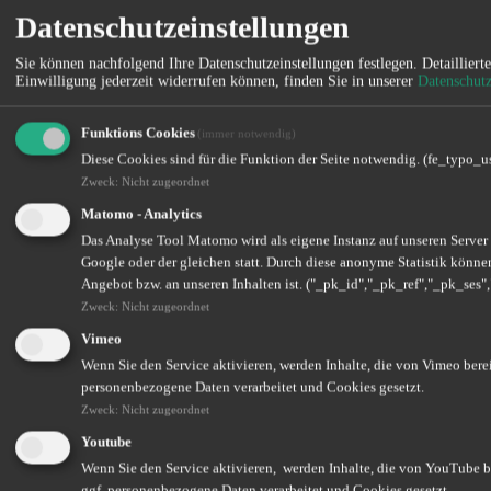
Datenschutzeinstellungen
Existenzschutz für Handwerker – clever über den
Sie können nachfolgend Ihre Datenschutzeinstellungen festlegen.
Detailliert
Einwilligung jederzeit widerrufen können, finden Sie in unserer
Datenschut
Betrieb abgesichert
Sichern Sie sich und Ihre Mitarbeitenden frühzeitig ab!
Funktions Cookies
(immer notwendig)
Diese Cookies sind für die Funktion der Seite notwendig. (fe_typo_u
Weiterlesen
Zweck
:
Nicht zugeordnet
Matomo - Analytics
Das Analyse Tool Matomo wird als eigene Instanz auf unseren Server
Fahranfänger? Sicher unterwegs, ohne hohe Kosten
Google oder der gleichen statt. Durch diese anonyme Statistik können
Angebot bzw. an unseren Inhalten ist. ("_pk_id","_pk_ref","_pk_ses"
Nutzen Sie clevere Wege, um als Fahranfänger Kosten gering zu
Zweck
:
Nicht zugeordnet
halten!
Vimeo
Weiterlesen
Wenn Sie den Service aktivieren, werden Inhalte, die von Vimeo berei
Kontakt
personenbezogene Daten verarbeitet und Cookies gesetzt.
Zweck
:
Nicht zugeordnet
Versicherungsdienst des Bäckerhandwerks GmbH
Youtube
Johannes-Albers-Allee 2
Wenn Sie den Service aktivieren, werden Inhalte, die von YouTube be
53639
Königswinter
ggf. personenbezogene Daten verarbeitet und Cookies gesetzt.