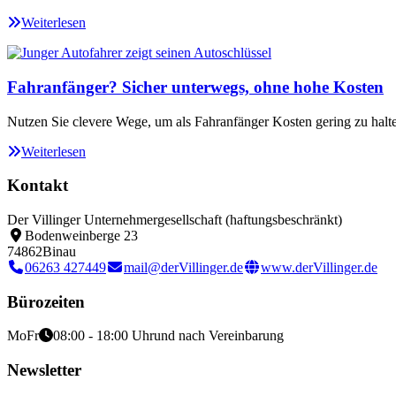
Weiterlesen
Fahranfänger? Sicher unterwegs, ohne hohe Kosten
Nutzen Sie clevere Wege, um als Fahranfänger Kosten gering zu halt
Weiterlesen
Kontakt
Der Villinger Unternehmergesellschaft (haftungsbeschränkt)
Bodenweinberge 23
74862
Binau
06263 427449
mail@derVillinger.de
www.derVillinger.de
Bürozeiten
Mo
Fr
08:00 - 18:00 Uhr
und nach Vereinbarung
Newsletter