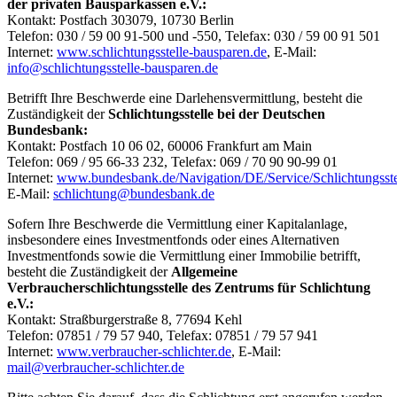
der privaten Bausparkassen e.V.:
Kontakt: Postfach 303079, 10730 Berlin
Telefon: 030 / 59 00 91-500 und -550, Telefax: 030 / 59 00 91 501
Internet:
www.schlichtungsstelle-bausparen.de
, E-Mail:
info@schlichtungsstelle-bausparen.de
Betrifft Ihre Beschwerde eine Darlehensvermittlung, besteht die
Zuständigkeit der
Schlichtungsstelle bei der Deutschen
Bundesbank:
Kontakt: Postfach 10 06 02, 60006 Frankfurt am Main
Telefon: 069 / 95 66-33 232, Telefax: 069 / 70 90 90-99 01
Internet:
www.bundesbank.de/Navigation/DE/Service/Schlichtungsstell
E-Mail:
schlichtung@bundesbank.de
Sofern Ihre Beschwerde die Vermittlung einer Kapitalanlage,
insbesondere eines Investmentfonds oder eines Alternativen
Investmentfonds sowie die Vermittlung einer Immobilie betrifft,
besteht die Zuständigkeit der
Allgemeine
Verbraucherschlichtungsstelle des Zentrums für Schlichtung
e.V.:
Kontakt: Straßburgerstraße 8, 77694 Kehl
Telefon: 07851 / 79 57 940, Telefax: 07851 / 79 57 941
Internet:
www.verbraucher-schlichter.de
, E-Mail:
mail@verbraucher-schlichter.de