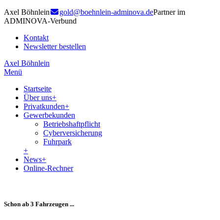
Axel Böhnlein
gold@boehnlein-adminova.de
Partner im
ADMINOVA-Verbund
Kontakt
Newsletter bestellen
Axel Böhnlein
Menü
Startseite
Über uns
+
Privatkunden
+
Gewerbekunden
Betriebshaftpflicht
Cyberversicherung
Fuhrpark
+
News
+
Online-Rechner
Schon ab 3 Fahrzeugen ...