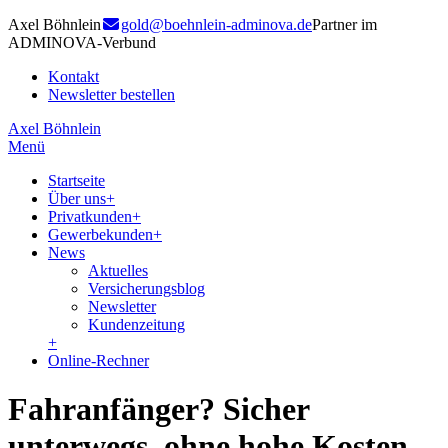
Axel Böhnlein
gold@boehnlein-adminova.de
Partner im
ADMINOVA-Verbund
Kontakt
Newsletter bestellen
Axel Böhnlein
Menü
Startseite
Über uns
+
Privatkunden
+
Gewerbekunden
+
News
Aktuelles
Versicherungsblog
Newsletter
Kundenzeitung
+
Online-Rechner
Fahranfänger? Sicher
unterwegs, ohne hohe Kosten