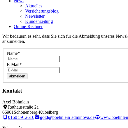
News
Aktuelles
Versicherungsblog
Newsletter
Kundenzeitung
Online-Rechner
Wir bedauern es sehr, dass Sie sich für die Abmeldung unseres Newsle
anzumelden.
Name
*
E-Mail
*
Kontakt
Axel Böhnlein
Rathausstraße 2a
66901
Schönenberg-Kübelberg
0160 5912616
gold@boehnlein-adminova.de
www.boehnlei