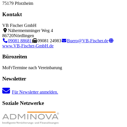
75179 Pforzheim
Kontakt
VB Fischer GmbH
Nähermemminger Weg 4
86720
Nördlingen
09081 88681
09081 24983
Buero@VB-Fischer.de
www.VB-Fischer-GmbH.de
Bürozeiten
Mo
Fr
Termine nach Vereinbarung
Newsletter
Für Newsletter anmelden.
Soziale Netzwerke