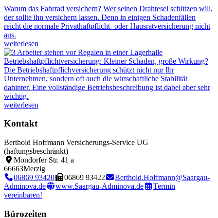
Warum das Fahrrad versichern?
Wer seinen Drahtesel schützen will,
der sollte ihn versichern lassen. Denn in einigen Schadenfällen
reicht die normale Privathaftpflicht- oder Hausratversicherung nicht
aus.
weiterlesen
Betriebshaftpflichtversicherung: Kleiner Schaden, große Wirkung?
Die Betriebshaftpflichversicherung schützt nicht nur Ihr
Unternehmen, sondern oft auch die wirtschaftliche Stabilität
dahinter. Eine vollständige Betriebsbeschreibung ist dabei aber sehr
wichtig.
weiterlesen
Kontakt
Berthold Hoffmann Versicherungs-Service UG
(haftungsbeschränkt)
Mondorfer Str. 41 a
66663
Merzig
06869 93420
06869 93422
Berthold.Hoffmann@Saargau-
Adminova.de
www.Saargau-Adminova.de
Termin
vereinbaren!
Bürozeiten