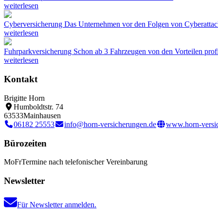
weiterlesen
Cyberversicherung
Das Unternehmen vor den Folgen von Cyberattac
weiterlesen
Fuhrparkversicherung
Schon ab 3 Fahrzeugen von den Vorteilen profi
weiterlesen
Kontakt
Brigitte Horn
Humboldtstr. 74
63533
Mainhausen
06182 25553
info@horn-versicherungen.de
www.horn-versi
Bürozeiten
Mo
Fr
Termine nach telefonischer Vereinbarung
Newsletter
Für Newsletter anmelden.