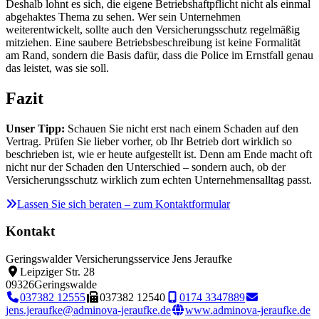
Deshalb lohnt es sich, die eigene Betriebshaftpflicht nicht als einmal
abgehaktes Thema zu sehen. Wer sein Unternehmen
weiterentwickelt, sollte auch den Versicherungsschutz regelmäßig
mitziehen. Eine saubere Betriebsbeschreibung ist keine Formalität
am Rand, sondern die Basis dafür, dass die Police im Ernstfall genau
das leistet, was sie soll.
Fazit
Unser Tipp:
Schauen Sie nicht erst nach einem Schaden auf den
Vertrag. Prüfen Sie lieber vorher, ob Ihr Betrieb dort wirklich so
beschrieben ist, wie er heute aufgestellt ist. Denn am Ende macht oft
nicht nur der Schaden den Unterschied – sondern auch, ob der
Versicherungsschutz wirklich zum echten Unternehmensalltag passt.
Lassen Sie sich beraten – zum Kontaktformular
Kontakt
Geringswalder Versicherungsservice Jens Jeraufke
Leipziger Str. 28
09326
Geringswalde
037382 12555
037382 12540
0174 3347889
jens.jeraufke@adminova-jeraufke.de
www.adminova-jeraufke.de