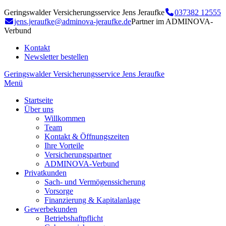
Geringswalder Versicherungsservice Jens Jeraufke
037382 12555
jens.jeraufke@adminova-jeraufke.de
Partner im ADMINOVA-
Verbund
Kontakt
Newsletter bestellen
Geringswalder Versicherungsservice Jens Jeraufke
Menü
Startseite
Über uns
Willkommen
Team
Kontakt & Öffnungszeiten
Ihre Vorteile
Versicherungspartner
ADMINOVA-Verbund
Privatkunden
Sach- und Vermögenssicherung
Vorsorge
Finanzierung & Kapitalanlage
Gewerbekunden
Betriebshaftpflicht