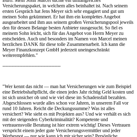
Büro. Mein Sohn Marcel suchte ein umfangreiches
Versicherungspaket, in welchem alles beinhaltet ist. Nach seinem
ersten Gespräch hat Jens Meyer sich sehr engagiert und gut um
meinen Sohn gekümmert. Er hat ihm ein komplettes Angebot
ausgearbeitet und ihm aus seinem großen Versicherungspool jeweils
den für dessen Belange besten Anbieter rausgesucht. So fiel es
meinem Sohn leicht, sich für das Angebot von Herrn Meyer zu
entscheiden. Auch und besonders im Namen von Marcel meinen
herzlichen DANK für diese tolle Zusammenarbeit. Ich kann die
Meyer Finanzkonzept GmbH jederzeit uneingeschränkt
weiterempfehlen."
--------------------------------------
"Wer kennt das nicht — man hat Versicherungen wie zum Beispiel
eine Betriebshaftpflicht, die einen jedes Jahr richtig Geld kosten und
ist sich unsicher ob und wie viel diese im Schadensfall bezahlen.
Abgeschlossen wurde alles schon vor Jahren, in unserem Fall vor
rund 10 Jahren. Reicht die Deckungssumme? Was ist alles
versichert? Wie sieht es mit Projekten aus? Und wie verhält es sich
mit der steigenden Cyberkriminalität? Kompetente und
vertrauensvolle Beratung ist hier extrem wichtig! Dieses Vertrauen
verspricht einem jeder gute Versicherungsvermittler und jeder
Werbespot — nur wie kann ich mir sicher sein? Persönliche