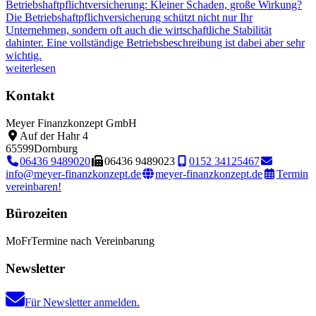
Betriebshaftpflichtversicherung: Kleiner Schaden, große Wirkung?
Die Betriebshaftpflichversicherung schützt nicht nur Ihr
Unternehmen, sondern oft auch die wirtschaftliche Stabilität
dahinter. Eine vollständige Betriebsbeschreibung ist dabei aber sehr
wichtig.
weiterlesen
Kontakt
Meyer Finanzkonzept GmbH
Auf der Hahr 4
65599
Dornburg
06436 9489020
06436 9489023
0152 34125467
info@meyer-finanzkonzept.de
meyer-finanzkonzept.de
Termin
vereinbaren!
Bürozeiten
Mo
Fr
Termine nach Vereinbarung
Newsletter
Für Newsletter anmelden.