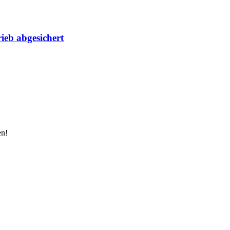
ieb abgesichert
en!