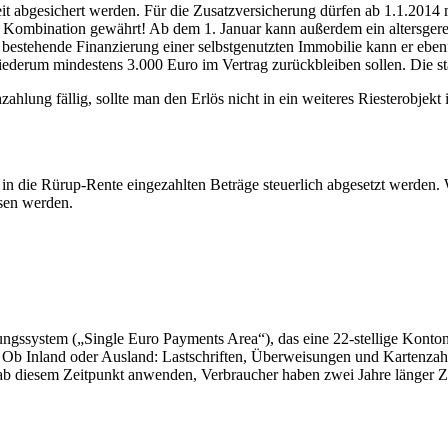
it abgesichert werden. Für die Zusatzversicherung dürfen ab 1.1.2014
ese Kombination gewährt! Ab dem 1. Januar kann außerdem ein altersg
 bestehende Finanzierung einer selbstgenutzten Immobilie kann er ebenf
ederum mindestens 3.000 Euro im Vertrag zurückbleiben sollen. Die sta
hlung fällig, sollte man den Erlös nicht in ein weiteres Riesterobjekt 
 in die Rürup-Rente eingezahlten Beträge steuerlich abgesetzt werden.
sen werden.
gssystem („Single Euro Payments Area“), das eine 22-stellige Konton
Ob Inland oder Ausland: Lastschriften, Überweisungen und Kartenzahlun
diesem Zeitpunkt anwenden, Verbraucher haben zwei Jahre länger Ze