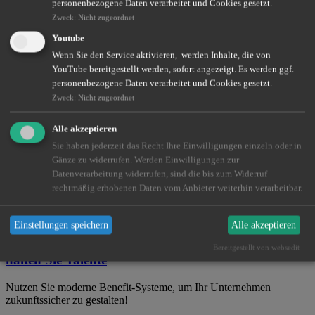
personenbezogene Daten verarbeitet und Cookies gesetzt.
Altersvorsorge – Zukunft sorgenfrei gestalten
Zweck
:
Nicht zugeordnet
Youtube
Wir helfen Ihnen dabei, Ihre Versorgungslücke zu erkennen und zu
schließen.
Wenn Sie den Service aktivieren, werden Inhalte, die von
YouTube bereitgestellt werden, sofort angezeigt. Es werden ggf.
Weiterlesen
personenbezogene Daten verarbeitet und Cookies gesetzt.
Zweck
:
Nicht zugeordnet
Krankenzusatzversicherung – das GesundheitsPlus
Alle akzeptieren
Sie haben jederzeit das Recht Ihre Einwilligungen einzeln oder in
Gesundheitsvorsorge auf Privatpatienten-Niveau? Das geht auch als
Gänze zu widerrufen. Werden Einwilligungen zur
gesetzlich Versicherter!
Datenverarbeitung widerrufen, sind die bis zum Widerruf
rechtmäßig erhobenen Daten vom Anbieter weiterhin verarbeitbar.
Weiterlesen
Einstellungen speichern
Alle akzeptieren
Attraktiv bleiben als Arbeitgeber: So gewinnen und
Bereitgestellt von websedit
halten Sie Talente
Nutzen Sie moderne Benefit-Systeme, um Ihr Unternehmen
zukunftssicher zu gestalten!