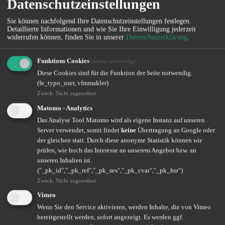
Datenschutzeinstellungen
getan zu haben. Die gelungene Mediation spart außerdem Zeit und
Geld, weil keine Gerichtsverhandlungen in verschiedenen Instanzen
Sie können nachfolgend Ihre Datenschutzeinstellungen festlegen.
notwendig werden.
Detaillierte Informationen und wie Sie Ihre Einwilligung jederzeit
widerrufen können, finden Sie in unserer
Datenschutzerklärung
.
Der Weg, eine Einigung über eine Mediation zu finden, ist oftmals
zügiger, günstiger und für beide Parteien zufriedenstellender, als ein
Urteil vor Gericht. Dies haben mittlerweile auch die Anbieter von
Funktions Cookies
(immer notwendig)
Rechtsschutzversicherungen erkannt und schließen deshalb immer
Diese Cookies sind für die Funktion der Seite notwendig.
häufiger die Mediation als Leistung mit ein. Falls Sie Ihre
(fe_typo_user, vfmmakler)
bestehende Rechtsschutzversicherung überprüfen und
gegebenenfalls erweitern möchten, können Sie sich vertrauensvoll
Zweck
:
Nicht zugeordnet
an unser Expertenteam wenden. Rufen Sie uns an!
Matomo - Analytics
Tel: 0 62 32 / 3 17 01 11
Das Analyse Tool Matomo wird als eigene Instanz auf unseren
Server verwendet, somit findet
keine
Übertragung an Google oder
der gleichen statt. Durch diese anonyme Statistik können wir
prüfen, wie hoch das Interesse an unserem Angebot bzw. an
unseren Inhalten ist.
("_pk_id","_pk_ref","_pk_ses","_pk_cvar","_pk_hsr")
Sie möchten unsere aktuellen Themen per Newsletter erhalten?
Zweck
:
Nicht zugeordnet
Newsletter abonnieren
Vimeo
Wenn Sie den Service aktivieren, werden Inhalte, die von Vimeo
bereitgestellt werden, sofort angezeigt. Es werden ggf.