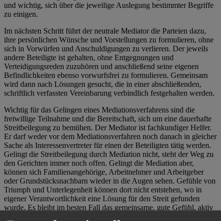
und wichtig, sich über die jeweilige Auslegung bestimmter Begriffe
zu einigen.
Im nächsten Schritt führt der neutrale Mediator die Parteien dazu,
ihre persönlichen Wünsche und Vorstellungen zu formulieren, ohne
sich in Vorwürfen und Anschuldigungen zu verlieren. Der jeweils
andere Beteiligte ist gehalten, ohne Entgegnungen und
Verteidigungsreden zuzuhören und anschließend seine eigenen
Befindlichkeiten ebenso vorwurfsfrei zu formulieren. Gemeinsam
wird dann nach Lösungen gesucht, die in einer abschließenden,
schriftlich verfassten Vereinbarung verbindlich festgehalten werden.
Wichtig für das Gelingen eines Mediationsverfahrens sind die
freiwillige Teilnahme und die Bereitschaft, sich um eine dauerhafte
Streitbeilegung zu bemühen. Der Mediator ist fachkundiger Helfer.
Er darf weder vor dem Mediationsverfahren noch danach in gleicher
Sache als Interessenvertreter für einen der Beteiligten tätig werden.
Gelingt die Streitbeilegung durch Mediation nicht, steht der Weg zu
den Gerichten immer noch offen. Gelingt die Mediation aber,
können sich Familienangehörige, Arbeitnehmer und Arbeitgeber
oder Grundstücksnachbarn wieder in die Augen sehen. Gefühle von
Triumph und Unterlegenheit können dort nicht entstehen, wo in
eigener Verantwortlichkeit eine Lösung für den Streit gefunden
wurde. Es bleibt im besten Fall das gemeinsame, gute Gefühl, aktiv
etwas zur Verbesserung der als belastend empfundenen Situation