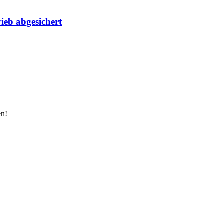
ieb abgesichert
en!