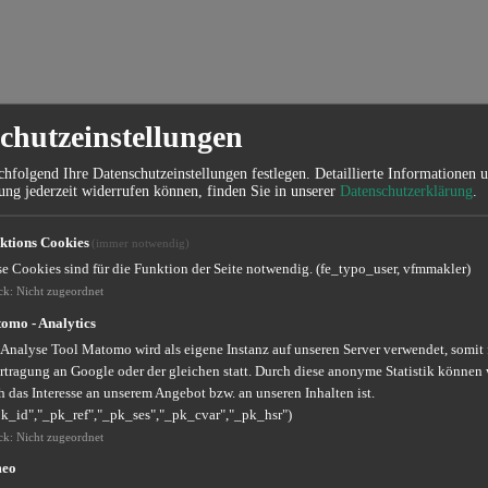
chutzeinstellungen
hfolgend Ihre Datenschutzeinstellungen festlegen.
Detaillierte Informationen 
ung jederzeit widerrufen können, finden Sie in unserer
Datenschutzerklärung
.
ktions Cookies
(immer notwendig)
se Cookies sind für die Funktion der Seite notwendig. (fe_typo_user, vfmmakler)
ck
:
Nicht zugeordnet
omo - Analytics
 Analyse Tool Matomo wird als eigene Instanz auf unseren Server verwendet, somit
rtragung an Google oder der gleichen statt. Durch diese anonyme Statistik können 
 das Interesse an unserem Angebot bzw. an unseren Inhalten ist.
pk_id","_pk_ref","_pk_ses","_pk_cvar","_pk_hsr")
ck
:
Nicht zugeordnet
meo