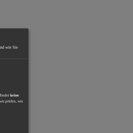
und wie Sie
 findet
keine
wir prüfen, wie