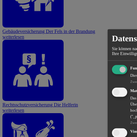
Gebäudeversicherung
Der Fels in der Brandung
Datens
weiterlesen
Sie können nac
Ihre Einwillig
Fun
Die
Zwe
Mat
Das
Übe
Rechtsschutzversicherung
Die Helferin
weiterlesen
hoch
("_
Zwe
Vi