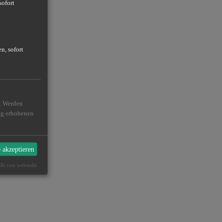
sofort
n, sofort
n. Werden
ßig erhobenen
e akzeptieren
ellt von websedit