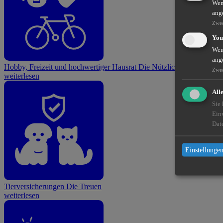
Wenn
ang
Zwe
You
Wenn
ang
Hobby, Freizeit und hochwertiger Hausrat
Die Nützlichen
Zwe
weiterlesen
All
Sie
Ein
Dat
Einstellungen
Tierversicherungen
Die Treuen
weiterlesen