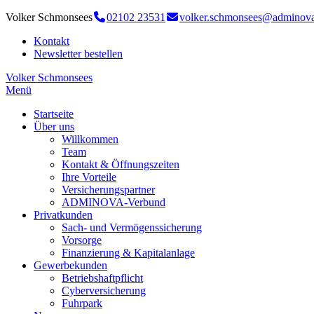
Volker Schmonsees
02102 23531
volker.schmonsees@adminova
Kontakt
Newsletter bestellen
Volker Schmonsees
Menü
Startseite
Über uns
Willkommen
Team
Kontakt & Öffnungszeiten
Ihre Vorteile
Versicherungspartner
ADMINOVA-Verbund
Privatkunden
Sach- und Vermögenssicherung
Vorsorge
Finanzierung & Kapitalanlage
Gewerbekunden
Betriebshaftpflicht
Cyberversicherung
Fuhrpark