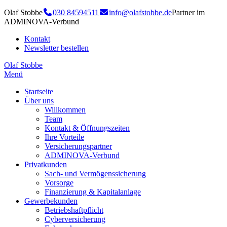
Olaf Stobbe
030 84594511
info@olafstobbe.de
Partner im
ADMINOVA-Verbund
Kontakt
Newsletter bestellen
Olaf Stobbe
Menü
Startseite
Über uns
Willkommen
Team
Kontakt & Öffnungszeiten
Ihre Vorteile
Versicherungspartner
ADMINOVA-Verbund
Privatkunden
Sach- und Vermögenssicherung
Vorsorge
Finanzierung & Kapitalanlage
Gewerbekunden
Betriebshaftpflicht
Cyberversicherung