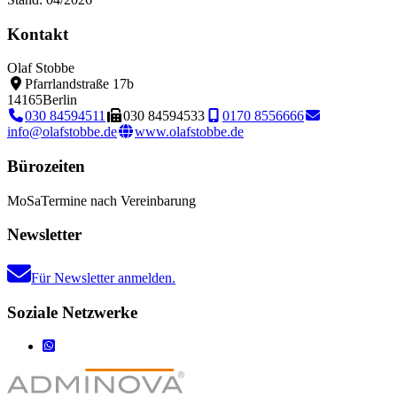
Kontakt
Olaf Stobbe
Pfarrlandstraße 17b
14165
Berlin
030 84594511
030 84594533
0170 8556666
info@olafstobbe.de
www.olafstobbe.de
Bürozeiten
Mo
Sa
Termine nach Vereinbarung
Newsletter
Für Newsletter anmelden.
Soziale Netzwerke