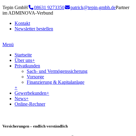
Tepin GmbH
08631 9273350
patrick@tepin-gmbh.de
Partner
im ADMINOVA-Verbund
Kontakt
Newsletter bestellen
Menü
Startseite
Über uns
+
Privatkunden
Sach- und Vermögenssicherung
Vorsorge
Finanzierung & Kapitalanlage
+
Gewerbekunden
+
News
+
Online-Rechner
Versicherungen – endlich verständlich