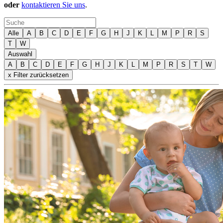
oder
kontaktieren Sie uns
.
Alle
A
B
C
D
E
F
G
H
J
K
L
M
P
R
S
T
W
Auswahl
A
B
C
D
E
F
G
H
J
K
L
M
P
R
S
T
W
x Filter zurücksetzen