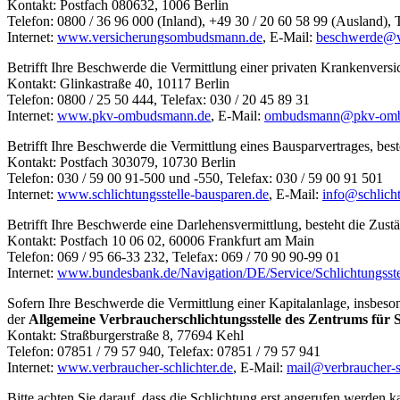
Kontakt: Postfach 080632, 1006 Berlin
Telefon: 0800 / 36 96 000 (Inland), +49 30 / 20 60 58 99 (Ausland), 
Internet:
www.versicherungsombudsmann.de
, E-Mail:
beschwerde@v
Betrifft Ihre Beschwerde die Vermittlung einer privaten Krankenversi
Kontakt: Glinkastraße 40, 10117 Berlin
Telefon: 0800 / 25 50 444, Telefax: 030 / 20 45 89 31
Internet:
www.pkv-ombudsmann.de
, E-Mail:
ombudsmann@pkv-omb
Betrifft Ihre Beschwerde die Vermittlung eines Bausparvertrages, best
Kontakt: Postfach 303079, 10730 Berlin
Telefon: 030 / 59 00 91-500 und -550, Telefax: 030 / 59 00 91 501
Internet:
www.schlichtungsstelle-bausparen.de
, E-Mail:
info@schlicht
Betrifft Ihre Beschwerde eine Darlehensvermittlung, besteht die Zust
Kontakt: Postfach 10 06 02, 60006 Frankfurt am Main
Telefon: 069 / 95 66-33 232, Telefax: 069 / 70 90 90-99 01
Internet:
www.bundesbank.de/Navigation/DE/Service/Schlichtungsstell
Sofern Ihre Beschwerde die Vermittlung einer Kapitalanlage, insbeson
der
Allgemeine Verbraucherschlichtungsstelle des Zentrums für S
Kontakt: Straßburgerstraße 8, 77694 Kehl
Telefon: 07851 / 79 57 940, Telefax: 07851 / 79 57 941
Internet:
www.verbraucher-schlichter.de
, E-Mail:
mail@verbraucher-sc
Bitte achten Sie darauf, dass die Schlichtung erst angerufen werde