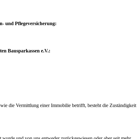
 und Pflegeversicherung:
aten Bausparkassen e.V.:
e die Vermittlung einer Immobilie betrifft, besteht die Zuständigkeit
lt wurde und von uns entweder zurückgewiesen oder aber seit mehr