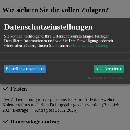
Wie sichern Sie die vollen Zulagen?
Mindestbeitrag
Datenschutzeinstellungen
Zahlen Sie pro Jahr 4 % Ihres rentenversicherungspflichtigen
Sie können nachfolgend Ihre Datenschutzeinstellungen festlegen.
Vorjahresbruttoeinkommens (max. 2.100 Euro inkl. Zulagen),
Detaillierte Informationen und wie Sie Ihre Einwilligung jederzeit
mindestens jedoch 60 Euro Eigenbeitrag.
widerrufen können, finden Sie in unserer
Datenschutzerklärung
.
Kinderzulage
Stellen Sie sicher, dass der kindergeldberechtigte Elternteil im
Einstellungen speichern
Alle akzeptieren
Riester-Vertrag hinterlegt ist. Eine Übertragung ist möglich – ideal,
um den 4%-Beitrag zielgenau zu erfüllen.
Bereitgestellt von websedit
Fristen
Der Zulagenantrag muss spätestens bis zum Ende des zweiten
Kalenderjahres nach dem Beitragsjahr gestellt werden (Beispiel:
2024 Beiträge → Antrag bis 31.12.2026).
Dauerzulagenantrag