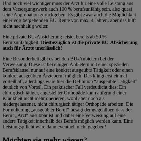
Und noch viel wichtiger muss der Arzt für eine volle Leistung aus
dem Versorgungswerk auch 100 % berufsunfähig sein, also quasi
seine Approbation zurückgeben. Es gibt zwar auch die Möglichkeit
einer vorübergehenden BU-Rente von max. 4 Jahren, aber das hilft
nicht nachhaltig weiter.
Eine private BU-Absicherung leistet bereits ab 50 %
Berufsunfähigkeit!
Diesbezüglich ist die private BU-Absicherung
auch für Ärzte unerlässlich!
Eine Besonderheit gibt es bei den BU-Anbietern bei der
Verweisung. Diese ist bei einigen Anbietern mit einer speziellen
Berufsklausel nur auf eine konkret ausgeübte Tätigkeit oder einen
konkret ausgeübten Ärzteberuf möglich. Das klingt erst einmal
vorteilhaft, allerdings wäre hier die Definition “ausgeübte Tätigkeit”
deutlich von Vorteil. Ein praktischer Fall verdeutlicht dies: Ein
chirurgisch tätiger, angestellter Orthopäde kann aufgrund einer
Krankheit nicht mehr operieren, wohl aber noch als
niedergelassener, nicht chirurgisch tätiger Orthopäde arbeiten. Die
Formulierung „ausgeübter Beruf" besagt demgegenüber, dass der
Beruf „Arzt" ausübbar ist und daher eine Verweisung auf eine
andere Tätigkeit innerhalb des Berufs möglich werden kann. Eine
Leistungspflicht wäre dann eventuell nicht gegeben!
Möchten sie mehr wissen?