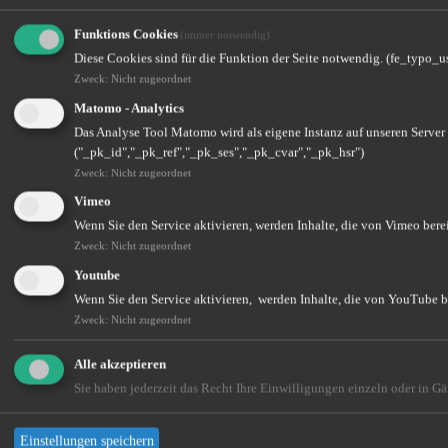
Funktions Cookies
(immer notwendig)
Diese Cookies sind für die Funktion der Seite notwendig. (fe_typo_u
Zweck
:
Nicht zugeordnet
Matomo - Analytics
Das Analyse Tool Matomo wird als eigene Instanz auf unseren Server
("_pk_id","_pk_ref","_pk_ses","_pk_cvar","_pk_hsr")
Zweck
:
Nicht zugeordnet
Vimeo
Wenn Sie den Service aktivieren, werden Inhalte, die von Vimeo berei
Zweck
:
Nicht zugeordnet
Youtube
Wenn Sie den Service aktivieren, werden Inhalte, die von YouTube be
Zweck
:
Nicht zugeordnet
Alle akzeptieren
Sie haben jederzeit das Recht Ihre Einwilligungen einzeln oder in G
Einstellungen speichern