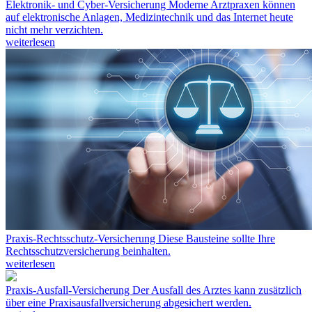
Elektronik- und Cyber-Versicherung
Moderne Arztpraxen können
auf elektronische Anlagen, Medizintechnik und das Internet heute
nicht mehr verzichten.
weiterlesen
Praxis-Rechtsschutz-Versicherung
Diese Bausteine sollte Ihre
Rechtsschutzversicherung beinhalten.
weiterlesen
Praxis-Ausfall-Versicherung
Der Ausfall des Arztes kann zusätzlich
über eine Praxisausfallversicherung abgesichert werden.