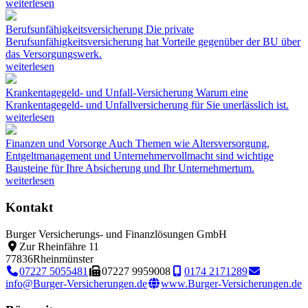
weiterlesen
Berufsunfähigkeitsversicherung
Die private
Berufsunfähigkeitsversicherung hat Vorteile gegenüber der BU über
das Versorgungswerk.
weiterlesen
Krankentagegeld- und Unfall-Versicherung
Warum eine
Krankentagegeld- und Unfallversicherung für Sie unerlässlich ist.
weiterlesen
Finanzen und Vorsorge
Auch Themen wie Altersversorgung,
Entgeltmanagement und Unternehmervollmacht sind wichtige
Bausteine für Ihre Absicherung und Ihr Unternehmertum.
weiterlesen
Kontakt
Burger Versicherungs- und Finanzlösungen GmbH
Zur Rheinfähre 11
77836
Rheinmünster
07227 5055481
07227 9959008
0174 2171289
info@Burger-Versicherungen.de
www.Burger-Versicherungen.de