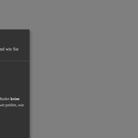
und wie Sie
 findet
keine
wir prüfen, wie