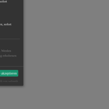
sofort
n, sofort
n. Werden
ßig erhobenen
e akzeptieren
ellt von websedit