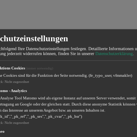
chutzeinstellungen
hfolgend Ihre Datenschutzeinstellungen festlegen.
Detaillierte Informationen 
ung jederzeit widerrufen können, finden Sie in unserer
Datenschutzerklärung
.
ktions Cookies
(immer notwendig)
se Cookies sind für die Funktion der Seite notwendig. (fe_typo_user, vfmmakler)
ck
:
Nicht zugeordnet
omo - Analytics
 Analyse Tool Matomo wird als eigene Instanz auf unseren Server verwendet, somit
rtragung an Google oder der gleichen statt. Durch diese anonyme Statistik können 
 das Interesse an unserem Angebot bzw. an unseren Inhalten ist.
pk_id","_pk_ref","_pk_ses","_pk_cvar","_pk_hsr")
ck
:
Nicht zugeordnet
meo