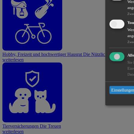
Wenn
ang
Zwe
You
Wenn
ang
Zwe
Hobby, Freizeit und hochwertiger Hausrat
Die Nützlichen
All
weiterlesen
Sie
Ein
Dat
Einstellungen
Tierversicherungen
Die Treuen
weiterlesen