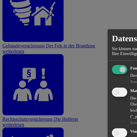
Datens
Gebäudeversicherung
Der Fels in der Brandung
Sie können nac
weiterlesen
Ihre Einwillig
Fun
Die
Zwe
Mat
Das
Übe
hoch
("_
Rechtsschutzversicherung
Die Helferin
Zwe
weiterlesen
Vi