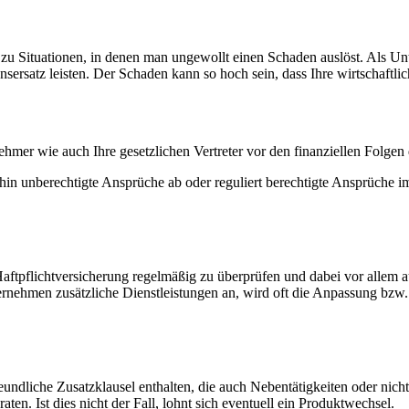
u Situationen, in denen man ungewollt einen Schaden auslöst. Als Un
sersatz leisten. Der Schaden kann so hoch sein, dass Ihre wirtschaftlic
ehmer wie auch Ihre gesetzlichen Vertreter vor den finanziellen Folgen
raufhin unberechtigte Ansprüche ab oder reguliert berechtigte Ansprüch
aftpflichtversicherung regelmäßig zu überprüfen und dabei vor allem 
ternehmen zusätzliche Dienstleistungen an, wird oft die Anpassung bzw. 
reundliche Zusatzklausel enthalten, die auch Nebentätigkeiten oder nich
aten. Ist dies nicht der Fall, lohnt sich eventuell ein Produktwechsel.