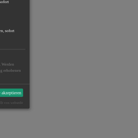
sofort
n, sofort
n. Werden
ßig erhobenen
e akzeptieren
ellt von websedit