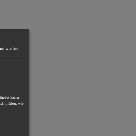
und wie Sie
 findet
keine
wir prüfen, wie