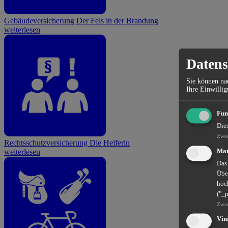
Gebäudeversicherung
Der Fels in der Brandung
weiterlesen
Datens
Sie können nac
Ihre Einwillig
Fun
Die
Zwe
Rechtsschutzversicherung
Die Helferin
Mat
weiterlesen
Das
Übe
hoch
("_
Zwe
Vi