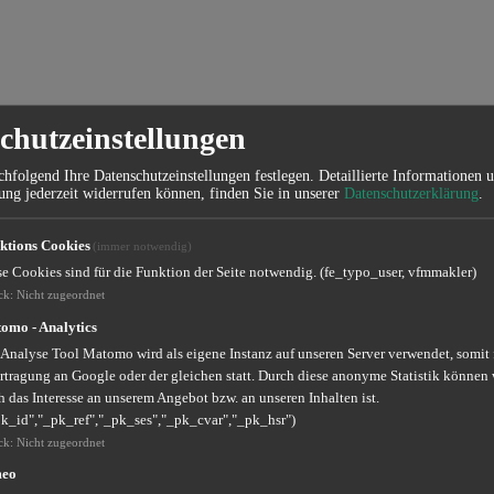
chutzeinstellungen
hfolgend Ihre Datenschutzeinstellungen festlegen.
Detaillierte Informationen 
ung jederzeit widerrufen können, finden Sie in unserer
Datenschutzerklärung
.
ktions Cookies
(immer notwendig)
se Cookies sind für die Funktion der Seite notwendig. (fe_typo_user, vfmmakler)
ck
:
Nicht zugeordnet
omo - Analytics
 Analyse Tool Matomo wird als eigene Instanz auf unseren Server verwendet, somit
rtragung an Google oder der gleichen statt. Durch diese anonyme Statistik können 
 das Interesse an unserem Angebot bzw. an unseren Inhalten ist.
pk_id","_pk_ref","_pk_ses","_pk_cvar","_pk_hsr")
ck
:
Nicht zugeordnet
meo