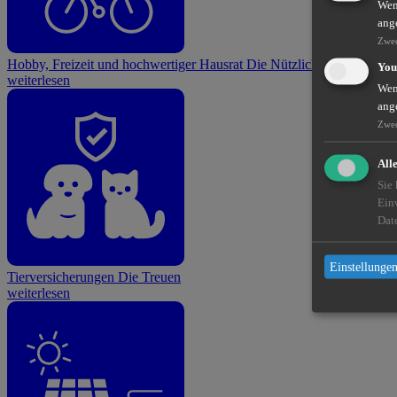
Wenn
ang
Zwe
Hobby, Freizeit und hochwertiger Hausrat
Die Nützlichen
You
weiterlesen
Wenn
ang
Zwe
All
Sie
Ein
Dat
Einstellungen
Tierversicherungen
Die Treuen
weiterlesen