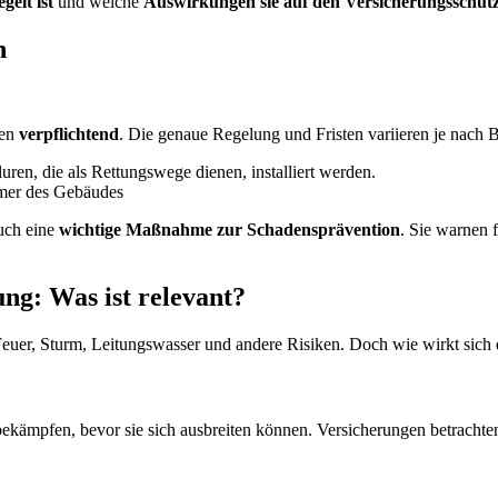
gelt ist
und welche
Auswirkungen sie auf den Versicherungsschutz
n
den
verpflichtend
. Die genaue Regelung und Fristen variieren je nach 
en, die als Rettungswege dienen, installiert werden.
tümer des Gebäudes
auch eine
wichtige Maßnahme zur Schadensprävention
. Sie warnen 
g: Was ist relevant?
er, Sturm, Leitungswasser und andere Risiken. Doch wie wirkt sich d
ekämpfen, bevor sie sich ausbreiten können. Versicherungen betrachten