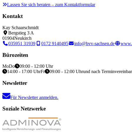
Lassen Sie sich beraten – zum Kontaktformular
Kontakt
Kay Schaarschmidt
Bergstieg 3 A
01904
Neukirch
035951 31939
0172 9140495
info@bvv-sachsen.de
www.b
Bürozeiten
Mo
Do
09:00 - 12:00 Uhr
14:00 - 17:00 Uhr
Fr
09:00 - 12:00 Uhr
und nach Terminvereinba
Newsletter
Für Newsletter anmelden.
Soziale Netzwerke