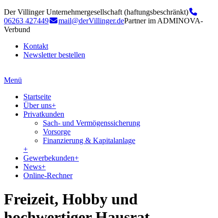
Der Villinger Unternehmergesellschaft (haftungsbeschränkt)
06263 427449
mail@derVillinger.de
Partner im ADMINOVA-
Verbund
Kontakt
Newsletter bestellen
Menü
Startseite
Über uns
+
Privatkunden
Sach- und Vermögenssicherung
Vorsorge
Finanzierung & Kapitalanlage
+
Gewerbekunden
+
News
+
Online-Rechner
Freizeit, Hobby und
hochwertiger Hausrat