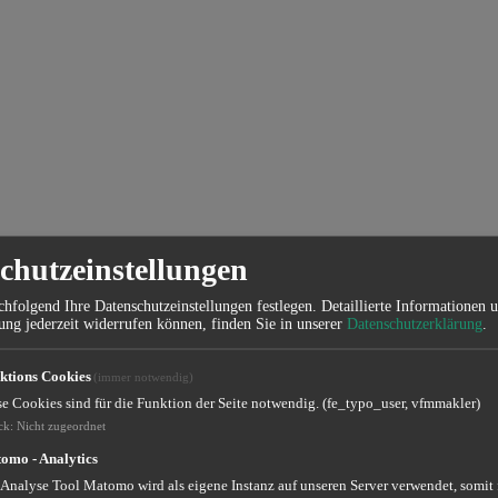
chutzeinstellungen
hfolgend Ihre Datenschutzeinstellungen festlegen.
Detaillierte Informationen 
ung jederzeit widerrufen können, finden Sie in unserer
Datenschutzerklärung
.
ktions Cookies
(immer notwendig)
se Cookies sind für die Funktion der Seite notwendig. (fe_typo_user, vfmmakler)
ck
:
Nicht zugeordnet
omo - Analytics
 Analyse Tool Matomo wird als eigene Instanz auf unseren Server verwendet, somit