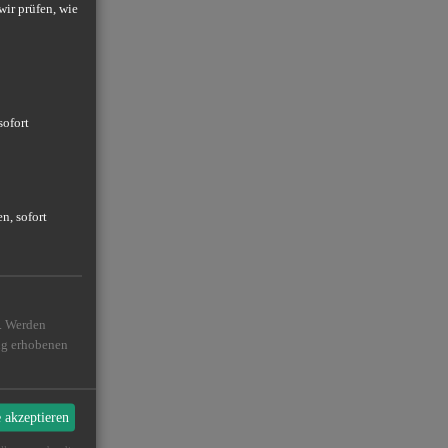
wir prüfen, wie
sofort
n, sofort
n. Werden
ßig erhobenen
e akzeptieren