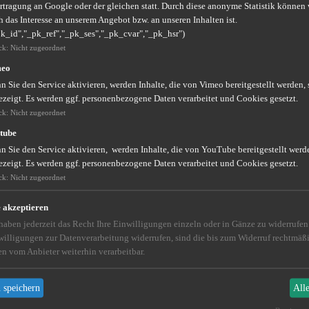
rtragung an Google oder der gleichen statt. Durch diese anonyme Statistik können 
 das Interesse an unserem Angebot bzw. an unseren Inhalten ist.
pk_id","_pk_ref","_pk_ses","_pk_cvar","_pk_hsr")
ck
:
Nicht zugeordnet
meo
 Sie den Service aktivieren, werden Inhalte, die von Vimeo bereitgestellt werden, 
ezeigt. Es werden ggf. personenbezogene Daten verarbeitet und Cookies gesetzt.
TUELL" - alle Ausgaben
ck
:
Nicht zugeordnet
tube
orm als pdf-Datei zum Nachlesen.
 Sie den Service aktivieren, werden Inhalte, die von YouTube bereitgestellt werde
ezeigt. Es werden ggf. personenbezogene Daten verarbeitet und Cookies gesetzt.
ck
:
Nicht zugeordnet
e akzeptieren
 haben jederzeit das Recht Ihre Einwilligungen einzeln oder in Gänze zu widerrufe
willigungen zur Datenverarbeitung widerrufen, sind die bis zum Widerruf rechtmä
en vom Anbieter weiterhin verarbeitbar.
 speichern
All