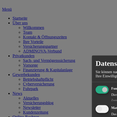
Menü
Startseite
Über uns
Willkommen
Team
Kontakt & Öffnungszeiten
Ihre Vorteile
Versicherungspartner
ADMINOVA-Verbund
Privatkunden
Sach- und Vermögenssicherung
Datens
Vorsorge
Finanzierung & Kapitalanlage
Sie können nac
Gewerbekunden
Ihre Einwillig
Betriebshaftpflicht
Cyberversicherung
Fuhrpark
Fun
News
Die
Aktuelles
Zwe
Versicherungsblog
Newsletter
Mat
Kundenzeitung
Das
Online-Rechner